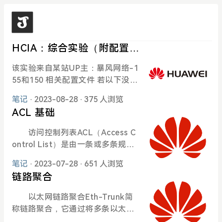
HCIA：综合实验（附配置文
件）
该实验来自某站UP主：暴风网络-1
55和150 相关配置文件 若以下没有
该设备文件即表示未作任何配置。
笔记
· 2023-08-28
· 375 人浏览
其中涉及MAC地址部分均采用模拟
ACL 基础
器提供的MAC（如绑定AP），需要
自行更改！ Server、Clinet以及ST
访问控制列表ACL（Access C
A根据相关需求配置。 企业区域 AR
ontrol List）是由一条或多条规则
1： # sysname R1 header shell i
组成的集合。所谓规则，是指描述
nformation "SUCESS : There will
笔记
· 2023-07-28
· 651 人浏览
报文匹配条件的判断语句，这些条
be a price for your actions!" hea
链路聚合
件可以是报文的源地址、目的地
der login information "WARNING
址、端口号等。
以太网链路聚合Eth-Trunk简
: Please proceed with caution!"
称链路聚合，它通过将多条以太网
# snmp-agent local-engineid 80
物理链路捆绑在一起成为一条逻辑