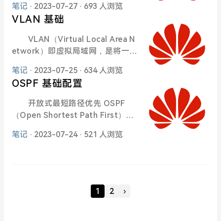
0007DB03000000000000 snmp-
笔记
· 2023-07-27
· 693 人浏览
链路，从而实现增加链路带宽的目
agent sys-info version v3 snmp
VLAN 基础
的。同时，这些捆绑在一起的链路
-agent group v3 USER_GROUP p
通过相互间的动态备份，可以有效
rivacy snmp-agent target-host
VLAN（Virtual Local Area N
地提高链路的可靠性。 随着网
trap-hostname NMS address 10.
etwork）即虚拟局域网，是将一个
络规模不断扩大，用户对骨干链路
1.20.10 udp-port 162 trap-p
物理的LAN在逻辑上划分成多个广
的带宽和可靠性提出越来越高的要
笔记
· 2023-07-25
· 634 人浏览
播域的通信技术。每个VLAN是一
求。在传统技术中，常用更换高速
OSPF 基础配置
个广播域，VLAN内的主机间通信
率的接口板或更换支持高速率接口
就和在一个LAN内一样，而VLAN间
开放式最短路径优先 OSPF
板的设备的方式来增加带宽，但这
则不能直接互通，这样，广播报文
（Open Shortest Path First）是 I
种方案需要付出高额的费用，而且
就被限制在一个VLAN内。
ETF 组织开发的一个基于链路状态
不够灵活。 采用链路聚合技术
笔记
· 2023-07-24
· 521 人浏览
的内部网关协议（Interior Gatewa
可以在不进行硬件升级的条件下，
y Protocol）。 在OSPF出现
通过将多个物理接口捆绑为一个逻
前，网络上广泛使用 RIP（Routing
辑接口，达到增加链路带宽的目
Information Protocol）作为内部
的。在实现增大带宽目的的同时，
网关协议。由于 RIP 是基于距离矢
链路聚合采用备份链路的机制，可
1
2
›
量算法的路由协议，存在着收敛
以有效的提高设备之间链路的可靠
慢、路由环路、可扩展性差等问
性。 链路聚合技术主要有以下